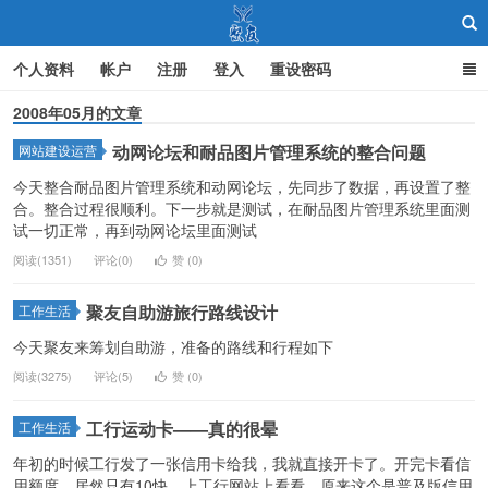
个人资料
帐户
注册
登入
重设密码
2008年05月的文章
动网论坛和耐品图片管理系统的整合问题
网站建设运营
聚友
今天整合耐品图片管理系统和动网论坛，先同步了数据，再设置了整
合。整合过程很顺利。下一步就是测试，在耐品图片管理系统里面测
试一切正常，再到动网论坛里面测试
阅读(1351)
评论(0)
赞 (
0
)
聚友自助游旅行路线设计
工作生活
今天聚友来筹划自助游，准备的路线和行程如下
阅读(3275)
评论(5)
赞 (
0
)
工行运动卡——真的很晕
工作生活
年初的时候工行发了一张信用卡给我，我就直接开卡了。开完卡看信
用额度，居然只有10快。上工行网站上看看，原来这个是普及版信用