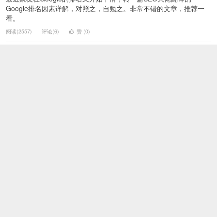
Google排名因素详解，对照之，自勉之。非常不错的文章，推荐一
看。
阅读(2557)
评论(6)
赞 (
0
)
聚友一词在搜索引擎的变化
网站建设运营
本博客取名
聚友
，自然想在百度和Google中搜索
聚友
的时候有一个很
好的排名，所以就比较关注该排名的情况了
阅读(1953)
评论(3)
赞 (
0
)
聚友模板进行了一下优化
网站建设运营
今天看搜索引擎里面的结果，发现描述都乱七八糟的，看
聚友
的源代
码，发现没有加Keywords和Description。看来虽然这两个作用不
大，还是需要加一下的
阅读(1393)
评论(0)
赞 (
0
)
网易退信原因翻译真不错
网站建设运营
今天客户发给了我一个退信，发现里面有一段话是：请到
http://help.163.com/special/007525G0/163_tran_withdrawal_letter.ht