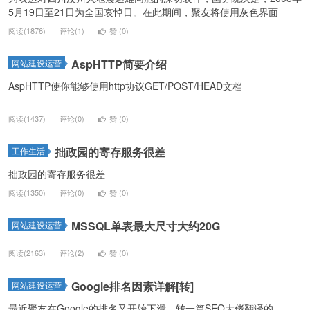
5月19日至21日为全国哀悼日。在此期间，
聚友
将使用灰色界面
阅读(1876)
评论(1)
赞 (
0
)
AspHTTP简要介绍
网站建设运营
AspHTTP使你能够使用http协议GET/POST/HEAD文档
阅读(1437)
评论(0)
赞 (
0
)
拙政园的寄存服务很差
工作生活
拙政园的寄存服务很差
阅读(1350)
评论(0)
赞 (
0
)
MSSQL单表最大尺寸大约20G
网站建设运营
阅读(2163)
评论(2)
赞 (
0
)
Google排名因素详解[转]
网站建设运营
最近
聚友
在Google的排名又开始下滑，转一篇SEO大佬翻译的