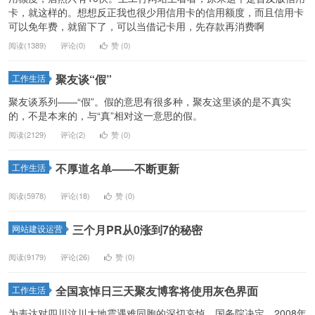
卡，就这样的。想想反正我也很少用信用卡的信用额度，而且信用卡
可以免年费，就留下了，可以当借记卡用，先存款再消费啊
阅读(1389)
评论(0)
赞 (
0
)
聚友谈“假”
工作生活
聚友谈系列——“假”。假的意思有很多种，聚友这里谈的是不真实
的，不是本来的，与“真”相对这一意思的假。
阅读(2129)
评论(2)
赞 (
0
)
不厚道名单——不断更新
工作生活
阅读(5978)
评论(18)
赞 (
0
)
三个月PR从0涨到7的秘密
网站建设运营
阅读(9179)
评论(26)
赞 (
0
)
全国哀悼日三天聚友博客将使用灰色界面
工作生活
为表达对四川汶川大地震遇难同胞的深切哀悼，国务院决定，2008年