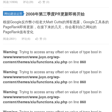
阅读(10906)
评论(29)
赞 (
0
)
2008年第三季度PR更新即将开始
网站建设运营
根据Google反作弊小组老大
Matt Cutts
的博客透露，Google工具条的
PageRank即将更新，在接下来的几天，你会看到自己网站的
PageRank值有变化
阅读(2831)
评论(6)
赞 (
0
)
Warning
: Trying to access array offset on value of type bool in
/www/wwwroot/www.juyo.org/wp-
content/themes/xiu/functions.xiu.php
on line
860
Warning
: Trying to access array offset on value of type bool in
/www/wwwroot/www.juyo.org/wp-
content/themes/xiu/functions.xiu.php
on line
860
Warning
: Trying to access array offset on value of type bool in
/www/wwwroot/www.juyo.org/wp-
content/themes/xiu/functions.xiu.php
on line
860
Warning
: Trying to access array offset on value of type bool in