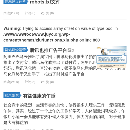
robots.txt文件
网站建设运营
阅读(2336)
评论(3)
赞 (
0
)
Warning
: Trying to access array offset on value of type bool in
/www/wwwroot/www.juyo.org/wp-
content/themes/xiu/functions.xiu.php
on line
860
腾讯也推广告平台
网站建设运营
3
阿里巴巴马云推出了淘宝网，腾讯马化腾推出了拍拍；阿里巴巴马云
推出了支付宝，腾讯马化腾推出了财付通；阿里巴巴马云推出了阿里
妈妈，腾讯马化腾一直没有动静，很不像马化腾的风格。今天，腾讯
马化腾终于又出手了，推出了财付通广告平台
阅读(2400)
评论(3)
赞 (
0
)
有益健康的午睡
摘录随笔
社会竞争的激烈，生活节奏的加快，使得很多人埋头工作，无暇顾及
午休。其实，经过了一个上午的工作和学习，人体能量消耗较多，午
饭后小睡一会儿能够有效补偿人体脑力、体力方面的消耗，对于健康
是大有裨益的