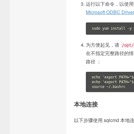
运行以下命令，以使用 u
Microsoft ODBC Driver
为方便起见，请
/opt/
在不指定完整路径的情
路径 ：
echo
'export PATH="$
echo
'export PATH="$
source
 ~/.bashrc
本地连接
以下步骤使用 sqlcmd 本地连