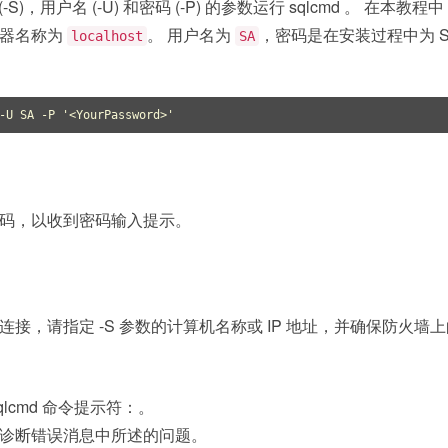
称 (-S)，用户名 (-U) 和密码 (-P) 的参数运行 sqlcmd 。 在本教
务器名称为
。 用户名为
，密码是在安装过程中为 S
localhost
SA
-U SA -P 
'<YourPassword>'
码，以收到密码输入提示。
接，请指定 -S 参数的计算机名称或 IP 地址，并确保防火墙
lcmd 命令提示符：。
诊断错误消息中所述的问题。