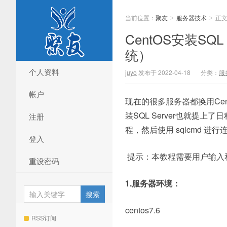
当前位置：
聚友
服务器技术
正
>
>
CentOS安装SQ
统）
个人资料
juyo
发布于 2022-04-18
分类：
服
帐户
现在的很多服务器都换用Cent
装SQL Server也就提上
注册
程，然后使用 sqlcmd 
登入
提示：本教程需要用户输入和 In
重设密码
1.服务器环境：
centos7.6
RSS订阅