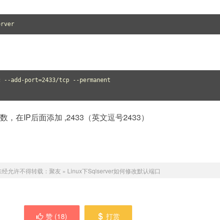
 --add-port=2433/tcp --permanent

在IP后面添加 ,2433（英文逗号2433）
未经允许不得转载：
聚友
»
Linux下Sqlserver如何修改默认端口
赞 (
18
)
打赏