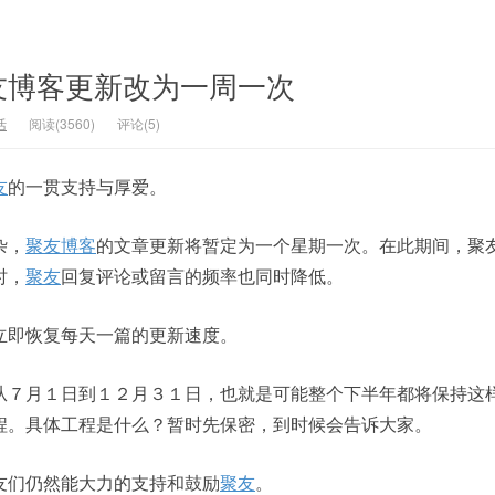
友博客更新改为一周一次
活
阅读(3560)
评论(5)
友
的一贯支持与厚爱。
杂，
聚友博客
的文章更新将暂定为一个星期一次。在此期间，聚
时，
聚友
回复评论或留言的频率也同时降低。
即恢复每天一篇的更新速度。
月１日到１２月３１日，也就是可能整个下半年都将保持这
程。具体工程是什么？暂时先保密，到时候会告诉大家。
们仍然能大力的支持和鼓励
聚友
。