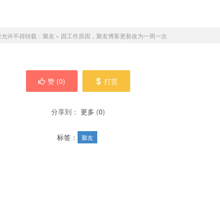
经允许不得转载：
聚友
»
因工作原因，聚友博客更新改为一周一次
赞 (
0
)
打赏
分享到：
更多
(
0
)
标签：
聚友