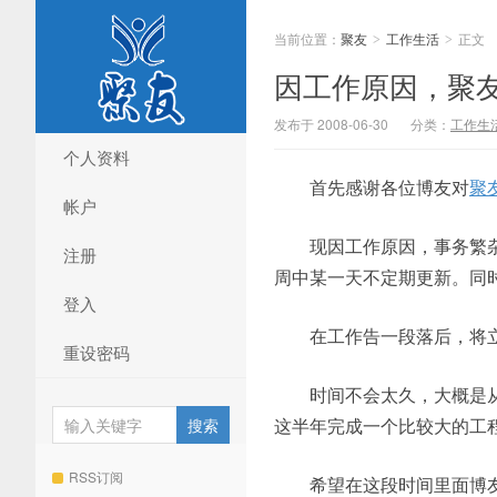
当前位置：
聚友
工作生活
正文
>
>
因工作原因，聚
发布于 2008-06-30
分类：
工作生
个人资料
首先感谢各位博友对
聚
帐户
现因工作原因，事务繁
注册
周中某一天不定期更新。同
登入
在工作告一段落后，将立
重设密码
时间不会太久，大概是从７
这半年完成一个比较大的工
RSS订阅
希望在这段时间里面博友