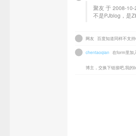
聚友 于 2008-10-
不是PJblog，是Zb
网友
百度知道同样不支持u
chentaoqian
在form里加入<
博主，交换下链接吧,我的blog： h