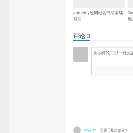
godaddy过期域名低成本续
G
费法
地
评论
3
午夜客
这是PJblog吗？