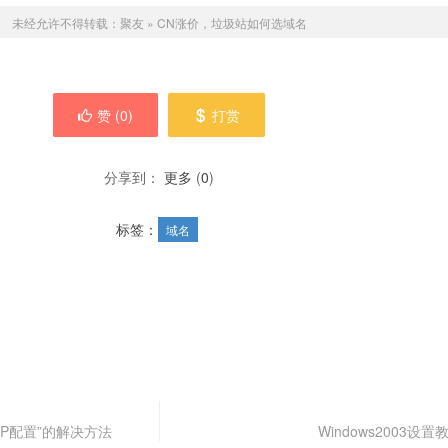
未经允许不得转载：
聚友
»
CN涨价，垃圾站如何选域名
赞 (
0
)
打赏
分享到：
更多
(
0
)
标签：
域名
HP配置”的解决方法
Windows2003设