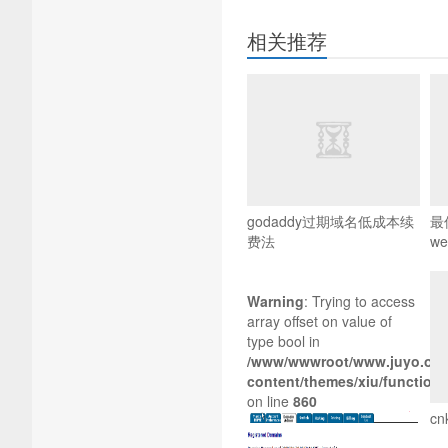
相关推荐
godaddy过期域名低成本续
最
费法
we
Warning
: Trying to access
array offset on value of
type bool in
/www/wwwroot/www.juyo.org
content/themes/xiu/functions
on line
860
c