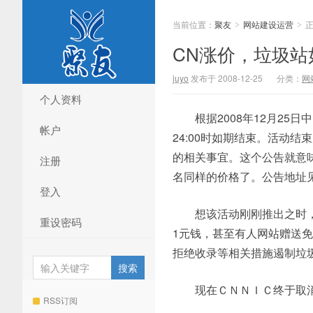
当前位置：
聚友
网站建设运营
>
>
CN涨价，垃圾站
juyo
发布于 2008-12-25
分类：
网
个人资料
根据2008年12月25日中
帐户
24:00时如期结束。活动
的相关事宜。这个公告就意
注册
名同样的价格了。公告地址
登入
想该活动刚刚推出之时，大
重设密码
1元钱，甚至有人网站赠送免
拒绝收录等相关措施遏制垃
现在ＣＮＮＩＣ终于取消
RSS订阅