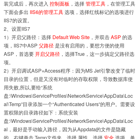
装完成后，再次进入
控制面板
，选择
管理工具
，在管理工具
下面会多出
IIS6的管理工具
选项，选择红线标记的选项进行
IIS7的设置。
2、设置IIS7
1）开启父路径：选择
Default Web Site
，并双击
ASP
的选
项，IIS7中ASP
父路径
是没有启用的，要想方便的使用
ASP，首选要
开启父路径
，选择True，这一步搞定父路径选
项。
2）开启调试ASP+Access程序：因为MS Jet引擎改变了临时
目录的位置，但是又没有对临时的存取权限，导致数据库使
用失败,所以,要给“系统
盘:\Windows\ServiceProfiles\NetworkService\AppData\Loc
al\Temp”目录添加一个“Authenticated Users”的用户。需要设
置权限的目录路径如下：系统安装
盘:\Windows\ServiceProfiles\NetworkService\AppData\Loc
al，最好是手动输入路径，因为从Appdata的文件是隐藏
的。右键单击 Temp文件夹，选择 属性。选择
安全
选项，单