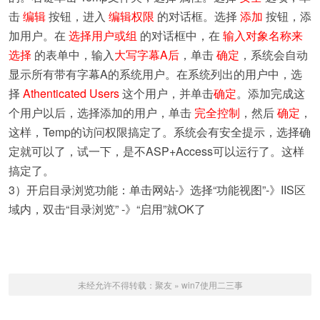
击
编辑
按钮，进入
编辑权限
的对话框。选择
添加
按钮，添
加用户。在
选择用户或组
的对话框中，在
输入
对象名称来
选择
的表单中，输入
大写字幕A后
，单击
确定
，系统会自动
显示所有带有字幕A的系统用户。在系统列出的用户中，选
择
Athenticated Users
这个用户，并单击
确定
。添加完成这
个用户以后，选择添加的用户，单击
完全控制
，然后
确定
，
这样，Temp的访问权限搞定了。系统会有安全提示，选择确
定就可以了，试一下，是不ASP+Access可以运行了。这样
搞定了。
3）开启目录浏览功能：单击网站-》选择“功能视图”-》IIS区
域内，双击“目录浏览” -》“启用”就OK了
未经允许不得转载：
聚友
»
win7使用二三事