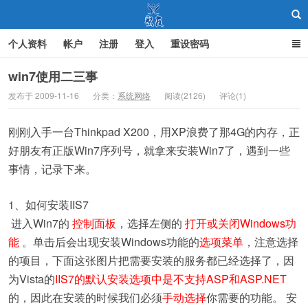
个人资料
帐户
注册
登入
重设密码
win7使用二三事
发布于 2009-11-16
分类：
系统网络
阅读(2126)
评论(1)
聚友
刚刚入手一台Thinkpad X200，用XP浪费了那4G的内存，正
好朋友有正版Win7序列号，就拿来安装Win7了，遇到一些
事情，记录下来。
1、如何安装IIS7
进入Win7的
控制面板
，选择左侧的
打开或关闭Windows功
能
。单击后会出现安装Windows功能的
选项菜单
，注意选择
的项目，下面这张图片把需要安装的服务都已经选择了，因
为Vista的
IIS7的默认安装选项中是不支持ASP和ASP.NET
的，因此在安装的时候我们必须
手动选择
你需要的功能。 安