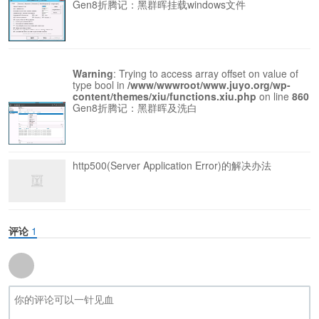
Gen8折腾记：黑群晖挂载windows文件
Warning
: Trying to access array offset on value of
type bool in
/www/wwwroot/www.juyo.org/wp-
content/themes/xiu/functions.xiu.php
on line
860
Gen8折腾记：黑群晖及洗白
http500(Server Application Error)的解决办法
评论
1