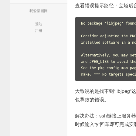
查看错误提示路径：宝塔后
我爱菜园网
登陆
No package 'libjpeg' found
注册
Consider adjusting the PKG
installed software in a no
Alternatively, you may set
and JPEG_LIBS to avoid the
See the pkg-config man pag
make: *** No targets spec
大致说的是找不到“libjp
包导致的错误。
解决办法：ssh链接上服务器，输入：“y
时候输入“y”回车即可完成安装l