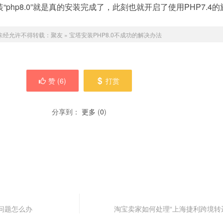
php8.0”就是真的安装完成了，此刻也就开启了使用PHP7.4的
未经允许不得转载：
聚友
»
宝塔安装PHP8.0不成功的解决办法
赞 (
6
)
打赏
分享到：
更多
(
0
)
问题怎么办
淘宝卖家如何处理“上海捷利跨境转