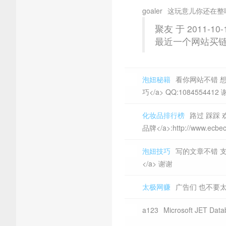
goaler
这玩意儿你还在整
聚友 于 2011-10-
最近一个网站买
泡妞秘籍
看你网站不错 想和您
巧</a> QQ:1084554412
化妆品排行榜
路过 踩踩 欢迎
品牌</a>:http://www.ecbe
泡妞技巧
写的文章不错 支持原
</a> 谢谢
太极网赚
广告们 也不要
a123
Microsoft JET Da