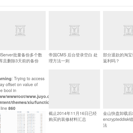
qlServer批量备份多个数
帝国CMS 后台登录空白 处
部分退款的淘宝
库且删除3天前的备份
理方法一则
返利吗？
rning
: Trying to access
ay offset on value of
e bool in
ww/wwwroot/www.juyo.org/wp-
ntent/themes/xiu/functions.xiu.php
 line
860
截止2014年11月16日已经
金山快盘卸载后
购买的装修材料汇总
encrypteddi
法