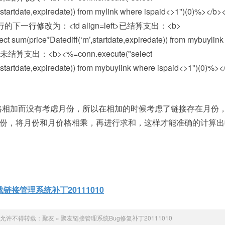
,startdate,expiredate)) from mylink where ispaid<>1")(0)%></b><
下一行修改为：<td align=left>已结算支出：<b>
t sum(price*Datediff(‘m’,startdate,expiredate)) from mybuylin
> 未结算支出：<b><%=conn.execute("select
,startdate,expiredate)) from mybuylink where ispaid<>1")(0)%><
价格相加而没有考虑月份，所以在相加的时候考虑了链接存在月份
接存在月份，将月份和月价格相乘，再进行求和，这样才能准确的计算
链接管理系统补丁20111010
允许不得转载：
聚友
»
聚友链接管理系统Bug修复补丁20111010