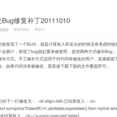
ug修复补丁20111010
作生活
阅读(3222)
评论(7)
时候发现了一个BUG，就是计算收入和支出的时候没有考虑到链
会累计，发现了bug就赶紧来修复吧，提供两种方式修补Bug
修补方式。手工修补方式适用于对代码有修改的用户，直接根据
改。如果代码没有被修改，那直接下载下面的文件覆盖即可。
下一行修改为： <td align=left>已结算收入：<b>
t sum(price*Datediff(‘m’,startdate,expiredate)) from mylink wh
> 未结算收入：<b><%=conn.execute("select