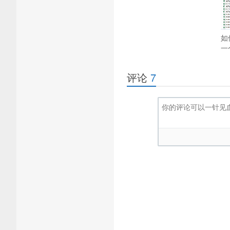
如
一
评论
7