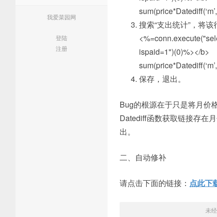
sum(price*Datediff(‘m’
我爱菜园网
搜索“支出统计”，将该行的
<%=conn.execute("selec
登陆
注册
ispaid=1")(0)%></b
sum(price*Datediff(‘m’
保存，退出。
Bug的根源在于只是将月
Datediff函数获取链
出。
二、自动修补
请点击下面的链接：
点此下载
未经