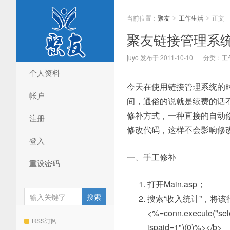
当前位置：
聚友
工作生活
正文
>
>
聚友链接管理系统B
juyo
发布于 2011-10-10
分类：
工
个人资料
今天在使用链接管理系统的
帐户
间，通俗的说就是续费的话不
修补方式，一种直接的自动
注册
修改代码，这样不会影响修
登入
一、手工修补
重设密码
打开Main.asp；
搜索“收入统计”，将该行的
<%=conn.execute("selec
RSS订阅
ispaid=1")(0)%></b